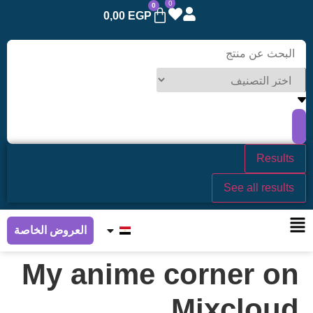
0
0
0,00
EGP
Results
See all results
العروض الخاصة
My anime corner on
Mixcloud