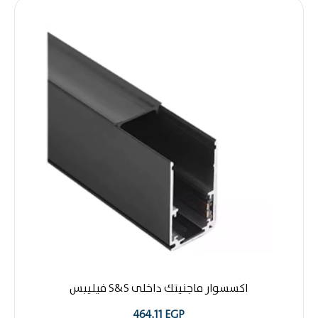
اكسسوار ماجنيتك داخلى S&S فيليبس
464,11
EGP