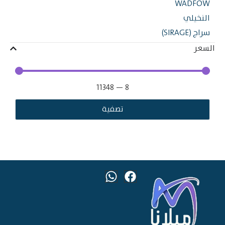
WADF
خيلي
(SIRAGE)
ر
11348
—
8
تصفية