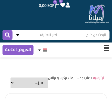
0
0
0,00
EGP
العروض الخاصة
ئيسية
/ علب ومستلزمات تركيب و ترانس