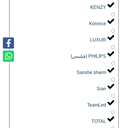
KENZY
Konnice
LUXUR
PHILIPS (فيليبس)
Sanshe sharm
Sian
TeamLed
TOTAL