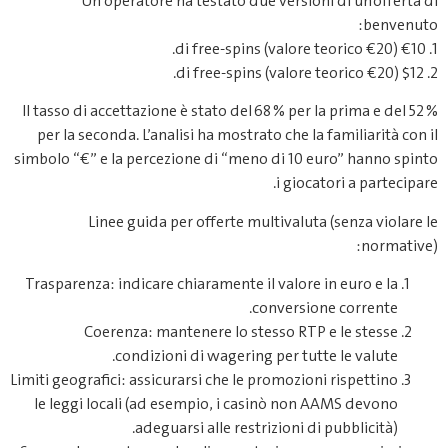
Un operatore ha testato due versioni di un’offerta di
benvenuto:
1. €10 di free‑spins (valore teorico €20).
2. $12 di free‑spins (valore teorico €20).
Il tasso di accettazione è stato del 68 % per la prima e del 52 %
per la seconda. L’analisi ha mostrato che la familiarità con il
simbolo “€” e la percezione di “meno di 10 euro” hanno spinto
i giocatori a partecipare.
Linee guida per offerte multivaluta (senza violare le
normative):
Trasparenza: indicare chiaramente il valore in euro e la
conversione corrente.
Coerenza: mantenere lo stesso RTP e le stesse
condizioni di wagering per tutte le valute.
Limiti geografici: assicurarsi che le promozioni rispettino
le leggi locali (ad esempio, i casinò non AAMS devono
adeguarsi alle restrizioni di pubblicità).