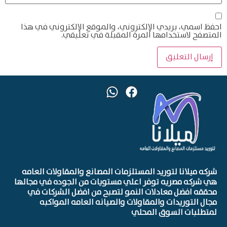
احفظ اسمي، بريدي الإلكتروني، والموقع الإلكتروني في هذا
المتصفح لاستخدامها المرة المقبلة في تعليقي.
شركه ميلانا لتوريد المستلزمات المصانع والمقاولات العامه
هي شركه مصريه توفر اعلي مستويات من الجوده في مجالها
محققه افضل معادلات النمو لتصبح من افضل الشركات في
مجال التوريدات والمقاولات والصيانه العامه المواكبه
لمتطلبات السوق المحلي