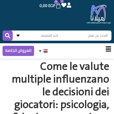
0
0
0,00
EGP
العروض الخاصة
Come le valute
multiple influenzano
le decisioni dei
giocatori: psicologia,