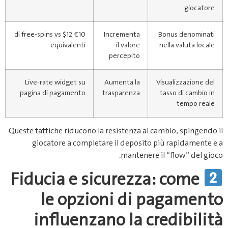
giocatore
€10 di free‑spins vs $12
Incrementa
Bonus denominati
equivalenti
il valore
nella valuta locale
percepito
Live‑rate widget su
Aumenta la
Visualizzazione del
pagina di pagamento
trasparenza
tasso di cambio in
tempo reale
Queste tattiche riducono la resistenza al cambio, spingendo il
giocatore a completare il deposito più rapidamente e a
mantenere il “flow” del gioco.
Fiducia e sicurezza: come
le opzioni di pagamento
influenzano la credibilità