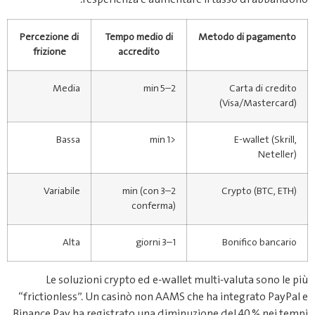
Percezione di
Tempo medio di
Metodo di pagamento
frizione
accredito
Media
2–5 min
Carta di credito
(Visa/Mastercard)
Bassa
<1 min
E‑wallet (Skrill,
Neteller)
Variabile
2–3 min (con
Crypto (BTC, ETH)
conferma)
Alta
1–3 giorni
Bonifico bancario
Le soluzioni crypto ed e‑wallet multi‑valuta sono le più
“frictionless”. Un casinò non AAMS che ha integrato PayPal e
Binance Pay ha registrato una diminuzione del 40 % nei tempi