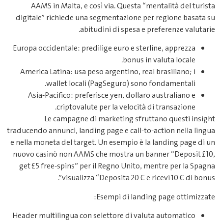
AAMS in Malta, e così via. Questa “mentalità del turista
digitale” richiede una segmentazione per regione basata su
abitudini di spesa e preferenze valutarie.
Europa occidentale: predilige euro e sterline, apprezza
bonus in valuta locale.
America Latina: usa peso argentino, real brasiliano; i
wallet locali (PagSeguro) sono fondamentali.
Asia-Pacifico: preferisce yen, dollaro australiano e
criptovalute per la velocità di transazione.
Le campagne di marketing sfruttano questi insight
traducendo annunci, landing page e call‑to‑action nella lingua
e nella moneta del target. Un esempio è la landing page di un
nuovo casinò non AAMS che mostra un banner “Deposit £10,
get £5 free‑spins” per il Regno Unito, mentre per la Spagna
visualizza “Deposita 20 € e ricevi 10 € di bonus”.
Esempi di landing page ottimizzate:
Header multilingua con selettore di valuta automatico