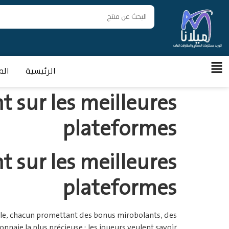
الرئيسية
الم
 sur les meilleures
plateformes
 sur les meilleures
plateformes
tèle, chacun promettant des bonus mirobolants, des
onnaie la plus précieuse : les joueurs veulent savoir