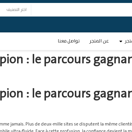
اختر التصنيف
تجر
عن المتجر
تواصل معنا
ion : le parcours gagnant
ion : le parcours gagnant
omme jamais. Plus de deux‑mille sites se disputent la même clien
ile ultra‑fluide. Face à cette profusion, la confiance devient la m