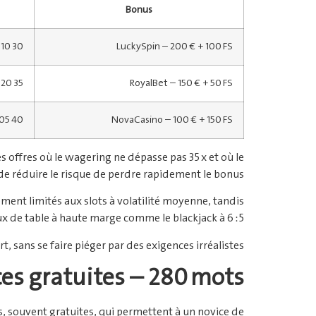
Bonus
30 x le bonus + mise minimale 0,10 €
LuckySpin – 200 € + 100 FS
35 x le bonus + mise minimale 0,20 €
RoyalBet – 150 € + 50 FS
40 x le bonus + mise minimale 0,05 €
NovaCasino – 100 € + 150 FS
es offres où le wagering ne dépasse pas 35 x et où le
e réduire le risque de perdre rapidement le bonus.
lement limités aux slots à volatilité moyenne, tandis
x de table à haute marge comme le blackjack à 6 :5.
t, sans se faire piéger par des exigences irréalistes.
ces gratuites – 280 mots
es, souvent gratuites, qui permettent à un novice de