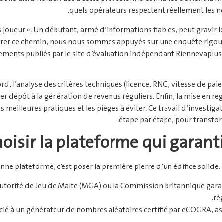
quels opérateurs respectent réellement les n
rs joueur ». Un débutant, armé d’informations fiables, peut gravir
lustrer ce chemin, nous nous sommes appuyés sur une enquête rigou
ments publiés par le site d’évaluation indépendant Riennevaplus.
, l’analyse des critères techniques (licence, RNG, vitesse de pai
r dépôt à la génération de revenus réguliers. Enfin, la mise en r
 meilleures pratiques et les pièges à éviter. Ce travail d’investiga
étape par étape, pour transfo
hoisir la plateforme qui garant
onne plateforme, c’est poser la première pierre d’un édifice solid
 l’Autorité de Jeu de Malte (MGA) ou la Commission britannique gara
ré
ssocié à un générateur de nombres aléatoires certifié par eCOGRA, 