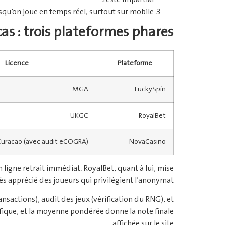
rsqu’on joue en temps réel, surtout sur mobile.
as : trois plateformes phares
Licence
Plateforme
MGA
LuckySpin
UKGC
RoyalBet
uracao (avec audit eCOGRA)
NovaCasino
ligne retrait immédiat. RoyalBet, quant à lui, mise
s apprécié des joueurs qui privilégient l’anonymat.
ansactions), audit des jeux (vérification du RNG), et
ifique, et la moyenne pondérée donne la note finale
affichée sur le site.