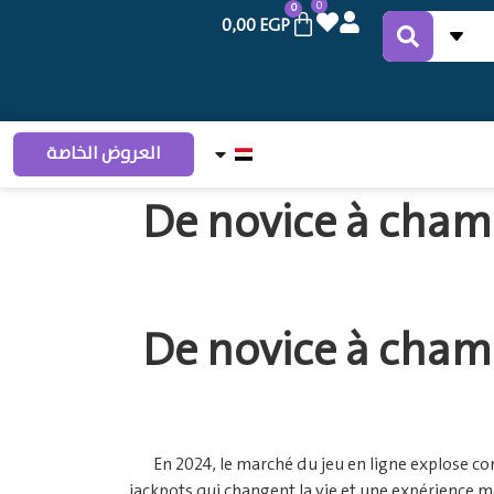
0
0
0,00
EGP
العروض الخاصة
De novice à champ
De novice à champ
En 2024, le marché du jeu en ligne explose c
jackpots qui changent la vie et une expérience mob