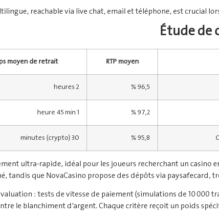
tilingue, reachable via live chat, email et téléphone, est crucial lo
Étude de c
s moyen de retrait
RTP moyen
2 heures
96,5 %
1 heure 45 min
97,2 %
30 minutes (crypto)
95,8 %
C
ent ultra‑rapide, idéal pour les joueurs recherchant un casino en 
mé, tandis que NovaCasino propose des dépôts via paysafecard, trè
évaluation : tests de vitesse de paiement (simulations de 10 000 tr
ntre le blanchiment d’argent. Chaque critère reçoit un poids spéc