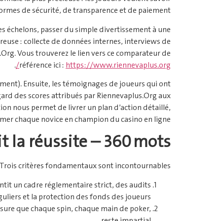
ormes de sécurité, de transparence et de paiement.
 les échelons, passer du simple divertissement à une
reuse : collecte de données internes, interviews de
Org. Vous trouverez le lien vers ce comparateur de
.
référence ici :
https://www.riennevaplus.org/
ement). Ensuite, les témoignages de joueurs qui ont
egard des scores attribués par Riennevaplus.Org aux
tion nous permet de livrer un plan d’action détaillé,
rmer chaque novice en champion du casino en ligne.
it la réussite – 360 mots
e. Trois critères fondamentaux sont incontournables.
ntit un cadre réglementaire strict, des audits
guliers et la protection des fonds des joueurs.
assure que chaque spin, chaque main de poker,
reste impartial.