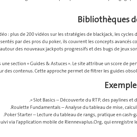
Bibliothèques d
déo : plus de 200 vidéos sur les stratégies de blackjack, les cycles d
sentés par des pros du poker, ils couvrent les concepts avancés 
utour des nouveaux jackpots progressifs et des bugs de jeux sont
ne section « Guides & Astuces ». Le site attribue un score de per
jour des contenus. Cette approche permet de filtrer les guides obso
Exemple 
Slot Basics – Découverte du RTP, des paylines et de l
Roulette Fundamentals – Analyse du tableau de mise, calcul 
Poker Starter – Lecture du tableau de rangs, pratique en cash‑g
 suivi via l’application mobile de Riennevaplus.Org, qui enregist