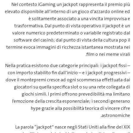
N
elev
v
ter
Nell
con
dove
l