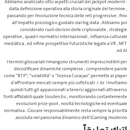
Abbi
da
pas
a
opera
mediá
I t
come 
d
q
fonti
norma