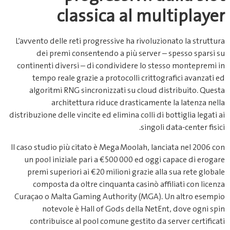
L’
co
dist
Il c
Cu