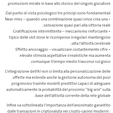
pr
Dal
• Ne
t
L’in
aut
Inf
da