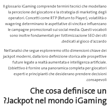
Il gl
la
op
wag
le
s
Nell
jackp
L’
J