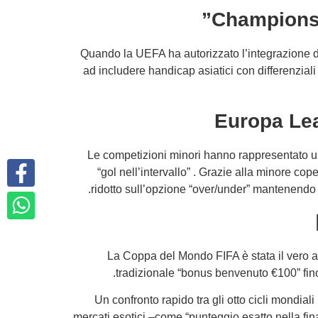
Champions 
Quando la UEFA ha autorizzato l’integrazione de
ad includere handicap asiatici con differenziali 
Europa Lea
Le competizioni minori hanno rappresentato un
“gol nell’intervallo” . Grazie alla minore c
ridotto sull’opzione “over/under” mantenendo
La Coppa del Mondo FIFA è stata il vero ac
tradizionale “bonus benvenuto €100” fino
Un confronto rapido tra gli otto cicli mondi
mercati esotici –come “punteggio esatto nella fi