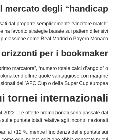
l mercato degli “handicap”
ssati dal proporre semplicemente “vincitore match”
e ha favorito strategie basate sui pattern difensivi
top‑classiche come Real Madrid o Bayern Monaco.
orizzonti per i bookmaker
rimo marcatore”, “numero totale calci d’angolo” o
 bookmaker d’offrire quote vantaggiose con margine
assionati dell’AFC Cup o della Super Cup europea.
 tornei internazionali
al 2022 . Le offerte promozionali sono passate dal
e puntate totali relative agli incontri nazionali.
ari al +12 %, mentre l’incidenza delle puntate sui
ano come ogni nuova edizione abbia generato nuovi