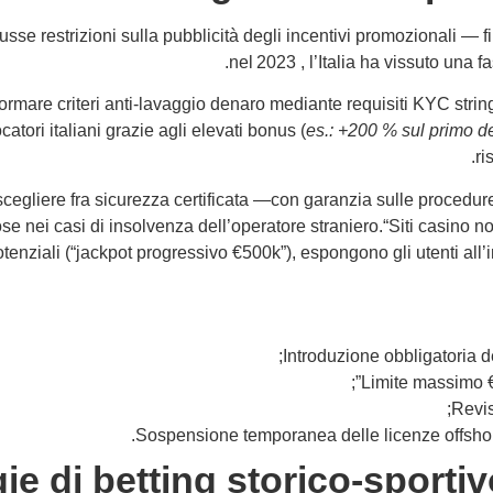
usse restrizioni sulla pubblicità degli incentivi promozionali
nel 2023 , l’Italia ha vissuto una f
are criteri anti‐lavaggio denaro mediante requisiti KYC stringe
atori italiani grazie agli elevati bonus (
es.: +200 % sul primo d
ri
cegliere fra sicurezza certificata —con garanzia sulle procedure
iose nei casi di insolvenza dell’operatore straniero.“Siti casino
otenziali (“jackpot progressivo €500k”), espongono gli utenti all’i
Introduzione obbligatoria de
Limite massimo €
Revis
Sospensione temporanea delle licenze offshore
ie di betting storico‑sportiv