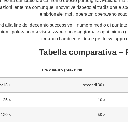
anni ’90 ha cambiato radicalmente questo paradigma. Piattaforme
sazioni lente ma comunque innovative rispetto al tradizionale sp
embrionale; molti operatori operavano sotto
d alla fine del decennio successivo il numero medio di puntate
 utenti potevano ora visualizzare quote aggiornate ogni minuto gr
creando l’ambiente ideale per lo sviluppo 
Tabella comparativa –
Era dial‑up (pre‑1998)
≤ 5 secondi
≤ 30 secondi
> 25
< 10
> 120
< 50