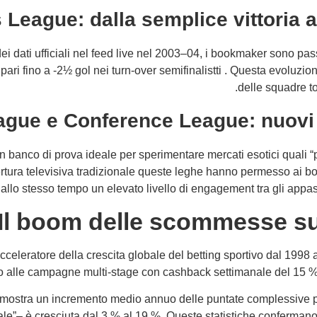
League: dalla semplice vittoria a
i dati ufficiali nel feed live nel 2003–04, i bookmaker sono pa
pari fino a ‑2½ gol nei turn-over semifinalist​ti . Questa evoluzion
delle squadre 
gue e Conference League: nuovi 
 banco di prova ideale per sperimentare mercati esotici quali “p
opertura televisiva tradizionale queste leghe hanno permesso ai
 allo stesso tempo un elevato livello di engagement tra gli app
Il boom delle scommesse sui
celeratore della crescita globale del betting sportivo dal 1998 
 alle campagne multi‑stage con cashback settimanale del 15 % sull
ali mostra un incremento medio annuo delle puntate complessive p
nale”– è cresciuta dal 3 % al 19 %. Queste statistiche conferm