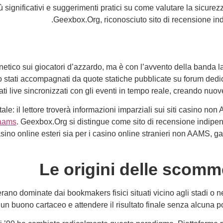
significativi e suggerimenti pratici su come valutare la sicurezza d
Geexbox.Org, riconosciuto sito di recensione ind
netico sui giocatori d’azzardo, ma è con l’avvento della banda
no stati accompagnati da quote statiche pubblicate su forum dedic
cati live sincronizzati con gli eventi in tempo reale, creando nuove
tale: il lettore troverà informazioni imparziali sui siti casino n
 aams
. Geexbox.Org si distingue come sito di recensione indipend
asino online esteri sia per i casino online stranieri non AAMS, 
Le origini delle scomme
rano dominate dai bookmakers fisici situati vicino agli stadi o ne
 buono cartaceo e attendere il risultato finale senza alcuna poss