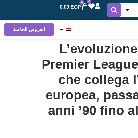
0
0
0,00
EGP
العروض الخاصة
L’evoluzione
Premier League
che collega 
europea, passa
anni ’90 fino a