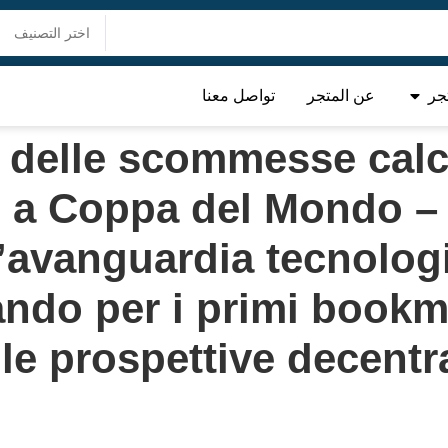
جر
عن المتجر
تواصل معنا
 delle scommesse calci
 a Coppa del Mondo – u
l’avanguardia tecnolog
ndo per i primi bookma
lle prospettive decentr