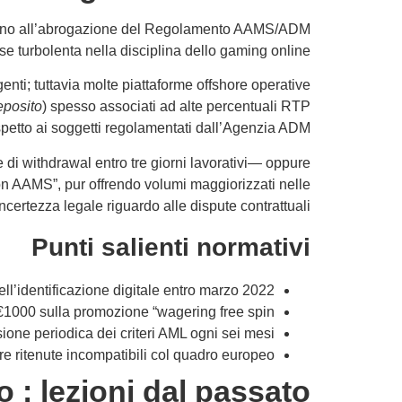
 — fino all’abrogazione del Regolamento AAMS/ADM
ase turbolenta nella disciplina dello gaming online.
nti; tuttavia molte piattaforme offshore operative
eposito
) spesso associati ad alte percentuali RTP
spetto ai soggetti regolamentati dall’Agenzia ADM.
 di withdrawal entro tre giorni lavorativi— oppure
 non AAMS”, pur offrendo volumi maggiorizzati nelle
ncertezza legale riguardo alle dispute contrattuali.”
Punti salienti normativi
ll’identificazione digitale entro marzo 2022;
1000 sulla promozione “wagering free spin”;
ione periodica dei criteri AML ogni sei mesi;
 ritenute incompatibili col quadro europeo.
o : lezioni dal passato