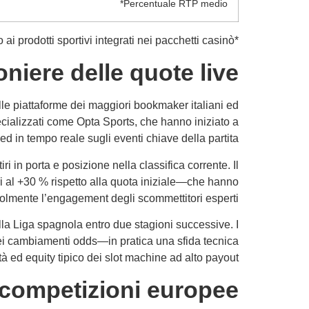
Percentuale RTP medio*
*RTP indicativo riferito ai prodotti sportivi integrati nei pacchetti casinò.
iere delle quote live
lle piattaforme dei maggiori bookmaker italiani ed
ecializzati come Opta Sports, che hanno iniziato a
ed in tempo reale sugli eventi chiave della partita.
i in porta e posizione nella classifica corrente. Il
ari al +30 % rispetto alla quota iniziale—che hanno
lmente l’engagement degli scommettitori esperti.
la Liga spagnola entro due stagioni successive. I
dei cambiamenti odds—in pratica una sfida tecnica
tà ed equity tipico dei slot machine ad alto payout.
 competizioni europee