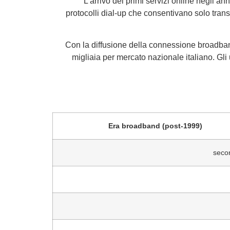
L’arrivo dei primi servizi online negli 
protocolli dial‑up che consentivano solo tran
Con la diffusione della connessione broadban
migliaia per mercato nazionale italiano. Gli
Era broadband (post‑1999)