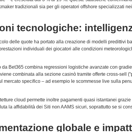
kmaker tradizionali sia per gli operatori offshore specializzati ne
ni tecnologiche: intelligenza
alcolo delle quote ha portato alla creazione di modelli predittivi 
 prestazioni individuali dei giocatori alle condizioni meteorolo
 da Bet365 combina regressioni logistiche avanzate con gradient
ene combinata alla sezione casinò tramite offerte cross‑sell (“punt
l mercato specifico – ad esempio le scommesse live sulla penul
etture cloud permette inoltre pagamenti quasi istantanei grazie a
la affidabilità dei Siti non AAMS sicuri, soprattutto se si consid
entazione globale e impatto 