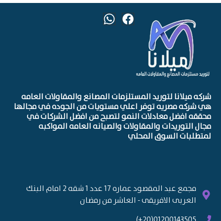
شركه ميلانا لتوريد المستلزمات المصانع والمقاولات العامه
هي شركه مصريه توفر اعلي مستويات من الجوده في مجالها
محققه افضل معادلات النمو لتصبح من افضل الشركات في
مجال التوريدات والمقاولات والصيانه العامه المواكبه
لمتطلبات السوق المحلي
مجمع عبد المقصود عماره 17 عدد 1 شقه 2 امام البنك
العربى الافريقى - العاشر من رمضان
01200143505(20+)