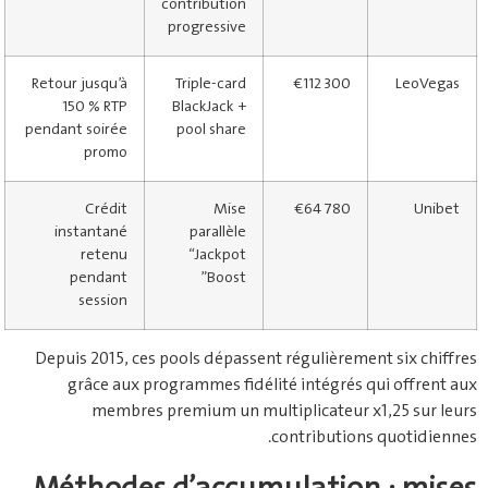
contribution
progressive
Retour jusqu’à
Triple‐card
€112 300
LeoVegas
150 % RTP
BlackJack +
pendant soirée
pool share
promo
Crédit
Mise
€64 780
Unibet
instantané
parallèle
retenu
“Jackpot
pendant
Boost”
session
Depuis 2015, ces pools dépassent régulièrement six chiffres
grâce aux programmes fidélité intégrés qui offrent aux
membres premium un multiplicateur x1,25 sur leurs
contributions quotidiennes.