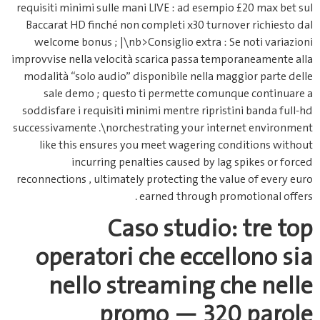
requisiti minimi sulle mani LIVE :
Baccarat HD finché non completi
welcome bonus ; |\nb>Consiglio
improvvise nella velocità scarica
modalità “solo audio” disponibil
sale demo ; questo ti perm
soddisfare i requisiti minimi men
successivamente .\norchestrating
like this ensures you meet w
incurring penalties ca
reconnections , ultimately protect
earned t
Caso st
operatori che 
nello stream
promo 