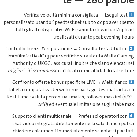
te 
Verifica velocità minima c
personalizzato usando Speedtest.n
tutti gli altri dispositivi Wi
realizzati 
Controllo licenze & reputazione → 
lmmfilmfestival­Org pour verific
Authority o UKGC ; assicurati in
migliori siti scommesse
certificat
Confronto offerte bonus specif
tabella comparativa dei welcome 
Real‑Time ; valuta percentuali mat
x40
) ed eventuale 
Supporto clienti multicanale → 
chat video integrata direttamen
chiedere chiarimenti immediata