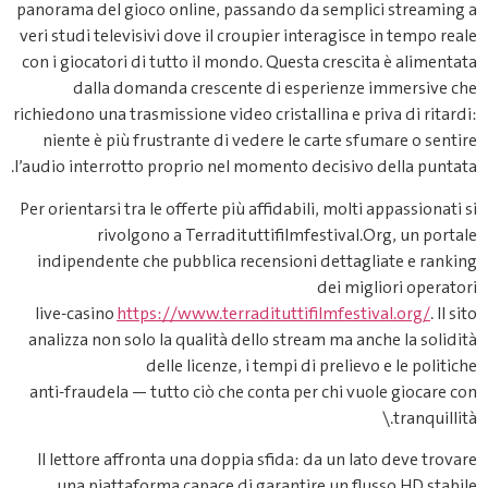
panorama del gioco online, passan
veri studi televisivi dove il croupi
con i giocatori di tutto il mondo. 
dalla domanda crescente d
richiedono una trasmissione video cri
niente è più frustrante di veder
l’audio interrotto proprio nel mome
Per orientarsi tra le offerte più aff
rivolgono a Terraditutti
indipendente che pubblica recen
live‑casino
https://www.terraditu
analizza non solo la qualità dello
delle licenze, i te
anti‑fraudela — tutto ciò che con
Il lettore affronta una doppia sf
una piattaforma capace di gar