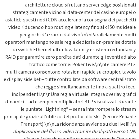
architetture cloud sfrutt
strategicamente vicino ai data‑
asiatici; questi nodi CDN acceleran
video riducendo hop routing e lat
per giochi d’azzardo dal vi
operatori mantengono sale regia 
di switch Ethernet ultra‑low l
RAID per garantire zero perdita dat
traffico come tornei P
multi‑camera consentono rotazioni
e display side bet – tutte controlla
che regge simultane
indipendenti.\n\nUna regia virtu
dinamici – ad esempio moltiplicato
le puntate “Lightning” – s
principale grazie all’utilizzo del pr
Transport).\n\nLa ridondanz
duplicazione del flusso video 