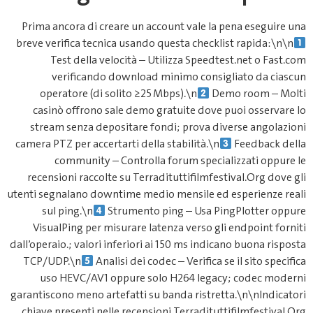
Prima ancora di creare un accoun
breve verifica tecnica usando que
Test della velocità – Utili
verificando download min
operatore (di solito ≥25 Mbps
casinò offrono sale demo grat
stream senza depositare fondi;
camera PTZ per accertarti della sta
community – Controlla for
recensioni raccolte su Terraditu
utenti segnalano downtime medio m
sul ping.\n
Strumento ping
VisualPing per misurare latenz
dall’operaio.; valori inferiori ai ​1
TCP/UDP.\n
Analisi dei codec –
uso HEVC/AV1 oppure solo H
garantiscono meno artefatti su ban
chiave presenti nelle recensioni 