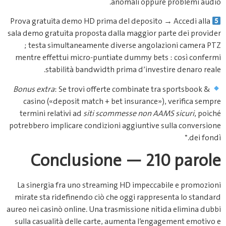
anom
Prova gratuita demo HD prima del
sala demo gratuita proposta dalla 
; testa simultaneamente dive
mentre effettui micro‐puntiate 
stabilità bandwidth prim
Bonus extra
: Se trovi offerte co
casino («deposit match + bet i
termini relativі ad
siti scommes
potrebbero implicare condizioni a
Conclusione 
La sinergia fra uno streaming H
mirate sta ridefinendo ciò che o
aureo nei casinò online.​ Una trasm
sulla casualità delle carte, aum