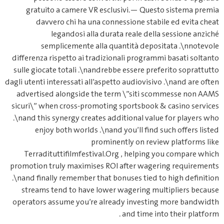
gratuito a camere VR esclusi
davvero chi ha una conness
legandosi alla durata 
semplicemente alla quant
differenza rispetto ai tradizional
sulle giocate totali .\nandrebbe 
dagli utenti interessati all’aspetto 
advertised alongside the term 
sicuri\” when cross‑promoting sp
.\nand this synergy creates addit
enjoy both worlds .\nand yo
prominentl
Terradituttifilmfestival.Org 
promotion truly maximises ROI af
.\nand finally remember that bonu
streams tend to have lower wa
operators assume you’re already
a