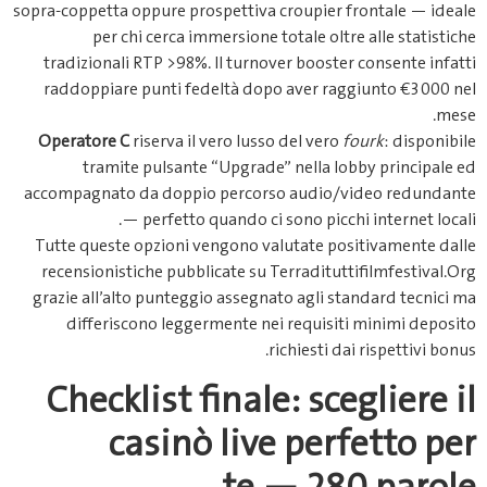
sopra‐coppetta oppure prospettiva 
per chi cerca immersione t
tradizionali RTP >98%. Il turno
raddoppiare punti fedeltà dopo
Operatore C
riserva il vero luss
tramite pulsante “Upgrade
accompagnato da doppio percors
— perfetto quando ci 
Tutte queste opzioni vengono va
recensionistiche pubblicate su T
grazie all’alto punteggio assegna
differiscono leggermente nei
r
Checklist finale
casinò live