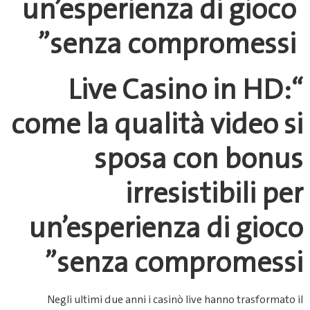
un’esperienz
senza com
“Live Cas
come la quali
sposa
irre
un’esperien
senza co
Negli ultimi due anni i casi