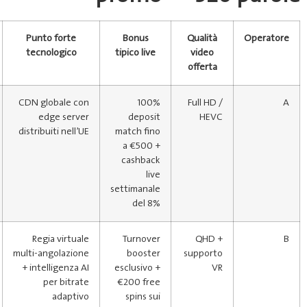
Valutazione
Punto forte
Bonus
Terradituttifilmfestival.Org
tecnologico
tipico live
★★★★☆
CDN globale con
100%
edge server
deposit
distribuiti nell’UE
match fino
a €500 +
cashback
live
settimanale
del 8%
★★★★★
Regia virtuale
Turnover
multi‑angolazione
booster
+ intelligenza AI
esclusivo +
per bitrate
€200 free
adaptivo
spins sui