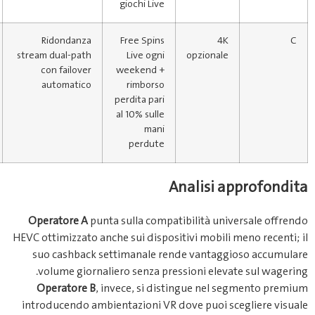
giochi Live
★★★★☆
Ridondanza
Free Spins
stream dual‑path
Live ogni
con failover
weekend +
automatico
rimborso
perdita pari
al 10% sulle
mani
perdute
A
Operatore A
punta sulla compat
HEVC ottimizzato anche sui disposi
suo cashback settimanale ren
volume giornaliero senza pres
Operatore B
, invece, si dis
introducendo ambientazioni VR d