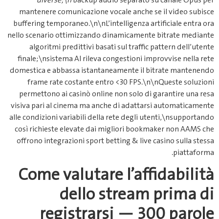
diverse;\n
backup audio s
mantenere comunicazione vocale
buffering temporaneo.\n\nL’intell
nello scenario ottimizzando dina
algoritmi predittivi basati su
finale;\nsistema AI rileva conge
domestica e abbassa istantaneame
frame rate costante entro <3
permettono ai casinò online non
visiva pari al cinema ma anche di
alle condizioni variabili della ret
così richieste elevate dai migl
offrono integrazioni sport bettin
Come valutare l
dello st
registrarsi