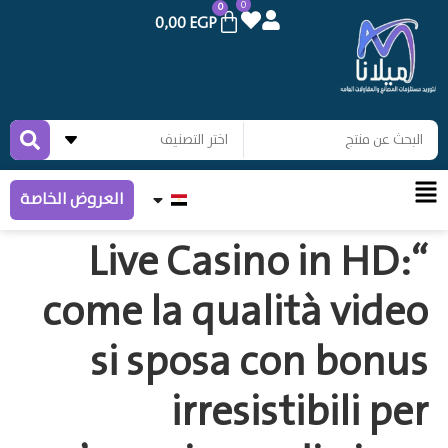
0
0
0,00
EGP
العروض الخاصة
“Live Cas
come la qua
si sposa
irres