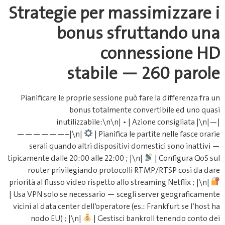
Strategie per m
bonus sf
con
stabile 
Pianificare le proprie sessione 
bonus totalmente
inutilizzabile:\n\n| 
——————–|\n|
| Pianifica
serali quando altri dispositi
tipicamente dalle 20:00 alle 22:00 ;
router privilegiando protoco
priorità al flusso video rispetto all
| Usa VPN solo se necessario — sc
vicini al data center dell’operatore
nodo EU) ; |\n|
| Gestisci