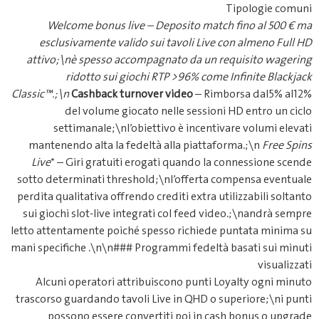
Welcome bonus live
– Depos
esclusivamente valido sui tav
attivo;\nè spesso accompagnat
ridotto sui giochi RTP >
Classic™.;\n
Cashback turnover vi
del volume giocato nelle
settimanale;\nl’obiettivo 
mantenendo alta la fedeltà alla
Live
* – Giri gratuiti erogati q
sotto determinati threshold;\nl’
perdita qualitativa offrendo credit
sui giochi slot-live integrati co
letto attentamente poiché spesso 
mani specifiche .\n\n### Programmi
Alcuni operatori attribuiscon
trascorso guardando tavoli Live i
possono essere convertiti 