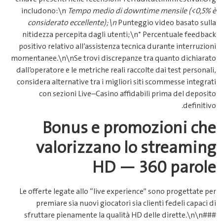
includono:\n
Tempo medio di 
considerato eccellente);\n
Pu
nitidezza percepita dagli uten
positivo relativo all’assistenza 
momentanee.\n\nSe trovi discrep
dall’operatore e le metriche reali
considera alternative tra i migli
con sezioni Live–Casino a
Bonus e pr
valorizzano
HD —
Le offerte legate allo “live exp
premiare sia nuovi giocatori
sfruttare pienamente la quali