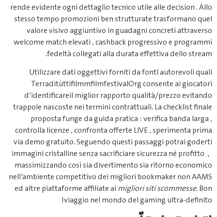
rende evidente ogni dettaglio tecnico utile all
stesso tempo promozioni ben st
valore visivo aggiuntivo in g
welcome match elevati , cashbac
fedeltà collegati alla du
Utilizzare dati oggettivi forn
Terraditùttifi­lmmfilmfestiv
d’identificareil miglior rappo
trappole nascoste nei termini contr
proposta funge da guida prat
controlla licenze , confronta off
via demo gratuito.​ Seguendo que
immagini cristalline senza sacrifi
massimizzando così sia divertim
nell’ambiente competitivo dei mi
ed altre piattaforme affiliate ai
m
viaggio nel mondo