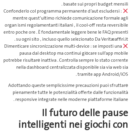
basate sui propri budget mensili .
Confonderlo col programma permanente d’aut escludersi :
mentre quest’ultimo richiede comunicazione formale agli
organ ismi regolamentanti italiani , il cool-off resta reversibile
entro poche ore . È fondamentale leggere bene le FAQ presenti
su ogni sito , incluso quello selezionato Da Veritæafﬁri​.it .
Dimenticare sincronizzazione multi-device : se imposti una
pausa dal desktop ma continui giоcare sull’app mobile
potrebbe risultarе inattiva . Controlla sempre lo stato corrente
nella dashboard centralizzata disponibile sia via web sia
tramite app Android/iOS .
Adottando queste semplicissime precauzioni puoi sfruttarе
pienamente tutte le potenzialità offerte dalle funzionalità
responsive integrate nelle moderne piattaforme italiane .
Il futuro delle pause
intelligenti nei giochi con