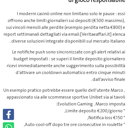
di gioco responsabile
I moderni casinò online non limitano solo le pause : essi
offrono anche limiti giornalieri sui depositi (€500 massimo),
sui vincoli mensili alle perdite (esempio perdita netta €800) e
report settimanali dettagliati via email.[Veritaeaffari.it] elenca
diverse soluzioni integrate disponibili sul mercato italiano .
Le notifiche push sono sincronizzate con gli alert relativi ai
budget impostati : se superi il limite deposito giornaliero
ricevi immediatamente anche suggerimento sulla possibilità
d’attivare un cooldown automatico entro cinque minuti
dall’avviso finale .
Un esempio pratico potrebbe essere quello dell’utente Marco ,
appassionato sia alle scommesse sportive Unibet sia ai tavoli
Evolution Gaming . Marco imposta:
* Limite deposito €200/giorno,
* Notifica loss €150,
* Auto‐cool‐off dopo tre ore consecutive in roulette,