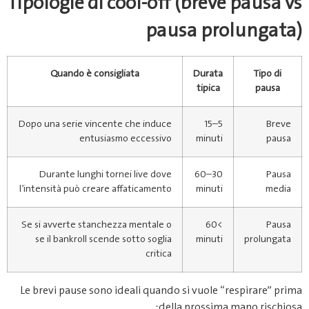
Tipologie di cool‑off (breve pausa vs
pausa prolungata)
Quando è consigliata
Durata
Tipo di
tipica
pausa
Dopo una serie vincente che induce
5–15
Breve
entusiasmo eccessivo
minuti
pausa
Durante lunghi tornei live dove
30–60
Pausa
l’intensità può creare affaticamento
minuti
media
Se si avverte stanchezza mentale o
>60
Pausa
se il bankroll scende sotto soglia
minuti
prolungata
critica
Le brevi pause sono ideali quando si vuole “respirare” prima
della prossima mano rischiosa;