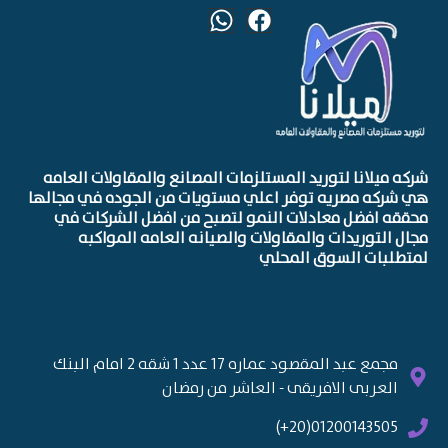
شركه ميلانا لتوريد المستلزمات المصانع والمقاولات العامه
هي شركه مصريه توفر اعلي مستويات من الجوده في مجالها
محققه افضل معادلات النمو لتصبح من افضل الشركات في
مجال التوريدات والمقاولات والصيانه العامه المواكبه
لمتطلبات السوق المحلي
مجمع عبد المقصود عماره 17 عدد 1 شقه 2 امام البنك
العربى الافريقى - العاشر من رمضان
01200143505(20+)