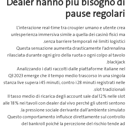
Dealer hanno più bisogno di
pause regolari
L’interazione real-time tra croupier umano e utente crea
un’esperienza immersiva simile a quella dei casinò fisici ma
senza barriere temporali né limiti logistici.
Questa sensazione aumenta drasticamente l’adrenalina
rilasciata durante ogni giro della ruota o ogni colpo al tavolo
blackjack.
Analizzando i dati raccolti dalle piattaforme italiane nel
Q3 2023 emerge che il tempo medio trascorso in una singola
stanza live supera i 45 minuti, contro i 28 minuti registrati nelle
slot tradizionali.
Il tasso medio di ricarica degli account sale dal 12 % nelle slot
alle 18 % nei tavoli con dealer dal vivo perché gli utenti sentono
la pressione sociale derivante dall’ambiente simulato.
Questo comportamento influisce direttamente sul controllo
del bankroll poiché la percezione del rischio tende ad