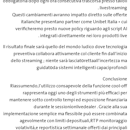
obbligatoria dopo ogni ora consecutiva trascorsa presso tavoli
livestreaming .
Questi cambiamenti avranno impatto diretto sulle offerte
italianche presentano partner come Unibet Italia • cui
verificheremo presto nuove policy riguardo agli script AI
integrati direttamente nei loro prodotti live .
Il risultato finale sarà quello de​l mondo ludico dove tecnologia
preventiva collabora attivamente col cliente fin dall’inizio
dello streaming ; niente sarà lasciatοrettaall’incertezza ma
guidatоda sistemi intelligenti capaciprofondi
Conclusione
Riassumendo,l’utilizzo consapevole della funzione cool‐off
rappresenta oggi uno degli strumenti più efficaci per
mantenere sotto controllo tempi ed esposizione finanziaria
durante le sessionìonlivedealer . Grazie alla sua
implementazione semplice ma flessibile può essere combinata
agevolmente con limiti deposituali,RTP monitoraggio
volativitá,e reportistica settimanale offerti dai principali