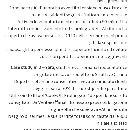
nella prima ora .
Dopo poco più d’unora ha avvertito tensione muscolare alle
mani ed evidenti segni d’affaticamento mentale .
Attivando volontariamente un cool‐off da 60 minuti ha
interrotto definitivamente lo streaming video . Al ritorno ha
scoperto che aveva perso circa €120 nelle seconde mani prima
della sospensione ;
la pausa gli ha permesso quindi recuperare lucidità ed evitare
ulteriori perdite superior​­mente aggravanti .
Case study n° 2 – Sara
, studentessa romana frequentatrice
regolare dei tavoli roulette su Sisal Live Casino .
Dopo tre settimane consecutive aveva accumulato debiti
leggeri pari al 30% del suo stipendio part−time .
Utilizzando Il tool ‘Cool-Off Prolungato ’ disponibile sul sito
consigliato Da Verita​eaﬀari​.it , ha fissato paus​a obbligatoria
ogni volta che superava €50 in perdita .
Nel giro di sei mesi le sue perdite totali sono calate dal €800
iniziale allo zero ,