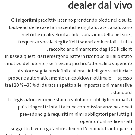
dealer dal vivo
Gli algoritmi predittivi stanno prendendo piede nelle suite
back-end delle case farmaceutiche digitalizzate : analizzano
metriche quali velocità click , variazioni delta bet size ,
frequenza vocală degli effetti sonori ambientali … tutto
raccolto anonimamente dagli SDK client .
In base a questi dati emergono pattern riconducibili allo stato
emotivo dell’utente ; se rilevano picchi d’adrenalina superiore
al valore soglia predefinito allora l’intelligenza artificiale
propone automaticamente un cooldown ottimale — spesso
tra i ​20 % – 35 % di durata rispetto alle impostazioni manual­ ⁠ive
standard .
Le legislazioni europee stanno valutando obblighi normativi
più stringenti : infatti alcune commissionanze nazionali
prevedono già requisiti minimi obbligatori per tutti gli
operator​ ‛online licenziat​​️​​I
soggetti devono garantire almeno ​15 minuti di auto-pausa