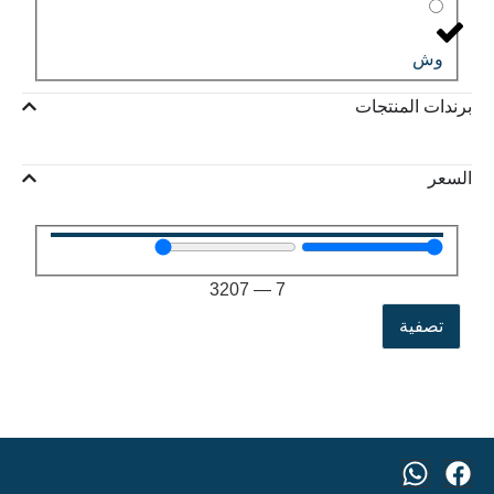
وش
برندات المنتجات
السعر
3207
—
7
تصفية