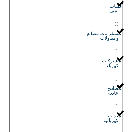
لمبات
نجف
مستلزمات مصانع
ومقاولات
مشتركات
كهرباء
مصابيح
عاديه
معدات
كهربائيه