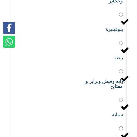
وحجاير
بلوفينيرة
بنطة
دوايه وفيش وبرايز و
مفتايح
شباية