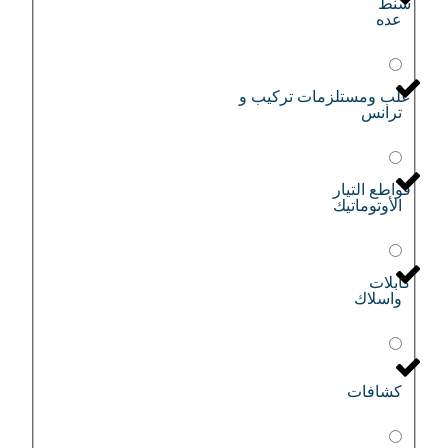
شنط
عده
علب ومستلزمات تركيب و
ترانس
قواطع التيار
الأوتوماتيك
كابلات
واسلاك
كشافات