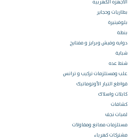
اجهزه الكهربيه
اريات وحجاير
وفينيرة
طة
ايه وفيش وبرايز و مفتايح
اية
ط عده
ب ومستلزمات تركيب و ترانس
اطع التيار الأوتوماتيك
بلات واسلاك
شافات
بات نجف
تلزمات مصانع ومقاولات
تركات كهرباء