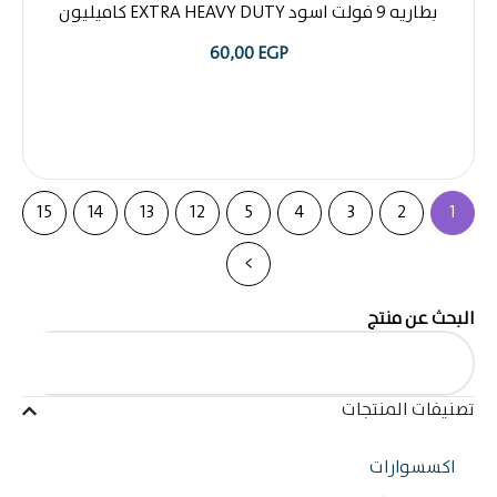
بطاريه 9 فولت اسود EXTRA HEAVY DUTY كاميليون
60,00
EGP
15
14
13
12
5
4
3
2
>
ث عن منتج
فات المنتجات
سسوارات