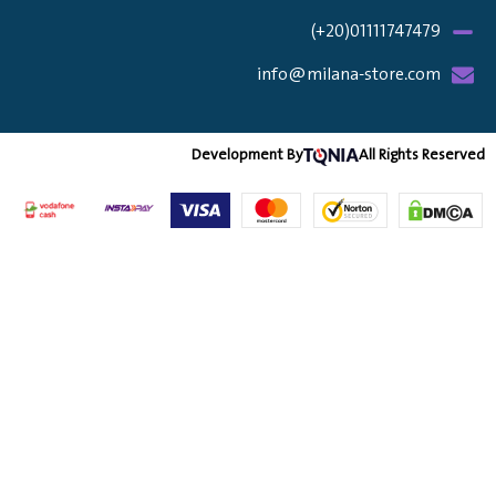
01111747479(20+)
info@milana-store.com
Development By
All Rights Re