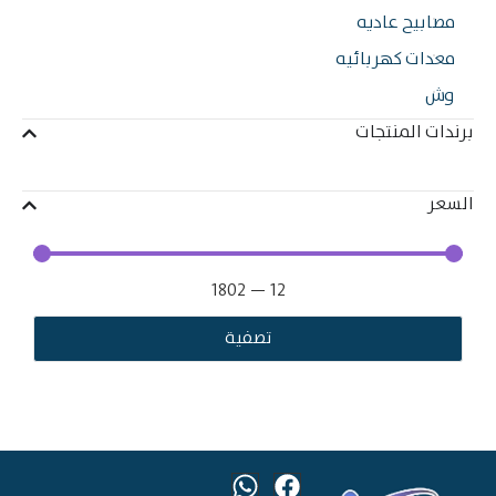
ابيح عاديه
دات كهربائيه
ش
ات المنتجات
ر
1802
—
12
تصفية