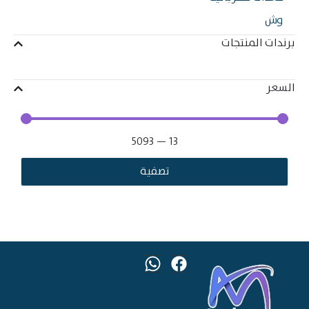
ش
ات المنتجات
ر
5093
—
13
تصفية