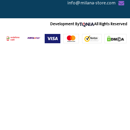
info@milana-store.com
Development By
All Rights Re