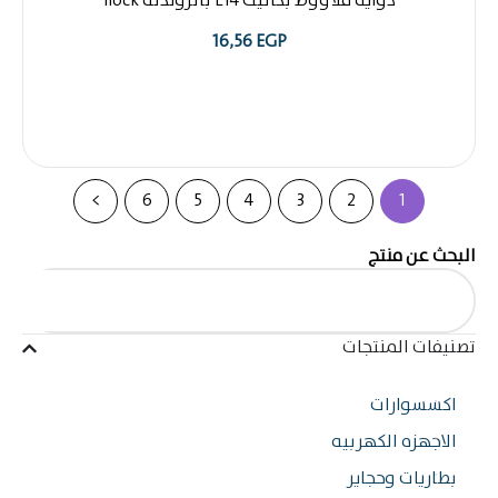
دواية قلاووظ بكاليت E14 بالروندلة ilock
16,56
EGP
>
6
5
4
3
2
1
ث عن منتج
فات المنتجات
سسوارات
اجهزه الكهربيه
اريات وحجاير