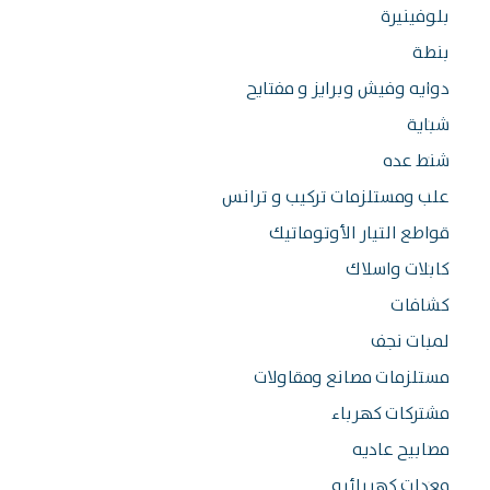
وفينيرة
طة
ايه وفيش وبرايز و مفتايح
اية
ط عده
ب ومستلزمات تركيب و ترانس
اطع التيار الأوتوماتيك
بلات واسلاك
شافات
بات نجف
تلزمات مصانع ومقاولات
تركات كهرباء
ابيح عاديه
دات كهربائيه