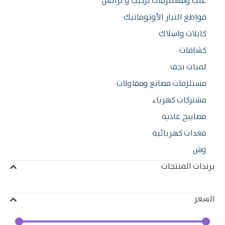
ب ومستلزمات تركيب و ترانس
اطع التيار الأوتوماتيك
بلات واسلاك
شافات
بات نجف
تلزمات مصانع ومقاولات
تركات كهرباء
ابيح عاديه
دات كهربائيه
ش
ات المنتجات
ر