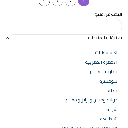
>
3
2
1
ث عن منتج
فات المنتجات
سسوارات
اجهزه الكهربيه
اريات وحجاير
وفينيرة
طة
ايه وفيش وبرايز و مفتايح
اية
ط عده