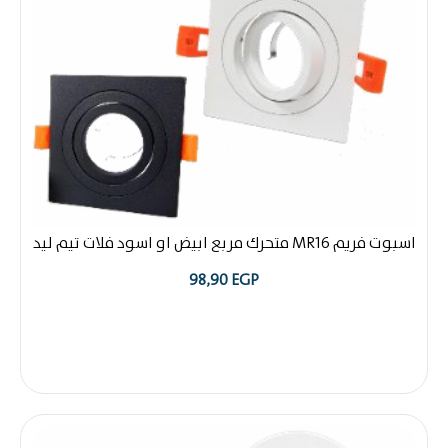
م MR16 متحرك مربع ابيض او اسود فلات تيم ليد
98,90
EGP