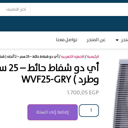
تجر
عن المتجر
تواصل معنا
الرئيسية
/
الاجهزه الكهربيه
/ أي دو شفاط حائط – 25 سم – 2 أتجاه ( شفط وطرد ) WVF25-GRY
وطرد ) WVF25-GRY
1.700,05
EGP
إضافة إلى السلة