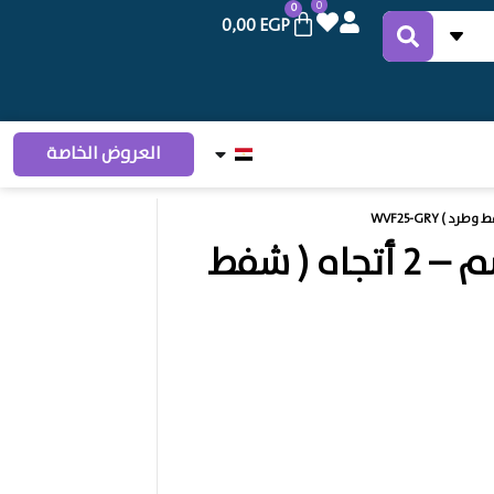
0
0
0,00
EGP
العروض الخاصة
أي دو شفاط حائط – 25 سم – 2 أتجاه ( شفط