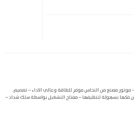
ط – 25 سم – 2 أتجاه ( شفط وطرد ) -مزود بشبكة للحماية والخصوصية وبحلق خشب – سرعتين – ذات لون رمادي – 30 واط – موتور مصنع من النحاس موفر للطاقة وعالي الاداء – تصميم
 الهواء بقوة وهدوء – تصميم أنسيابي لشفط وطرد الهواء بهدوء – ريشة بلاستيك من 5 شفرات – يمكن فكها بسهولة لتنظيفها – مفتاح التشغيل بواسطة سلك شداد –