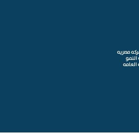
ركه مصريه
النمو
 العامه