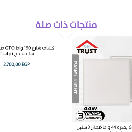
منتجات ذات صلة
سامسونج تيراست
2.700,00
EGP
بلاطة 60 * 60 بقدرة 44 واط ضمان 3 سنين