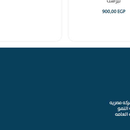
تيراست
900,00
EGP
ركه مصريه
النمو
 العامه