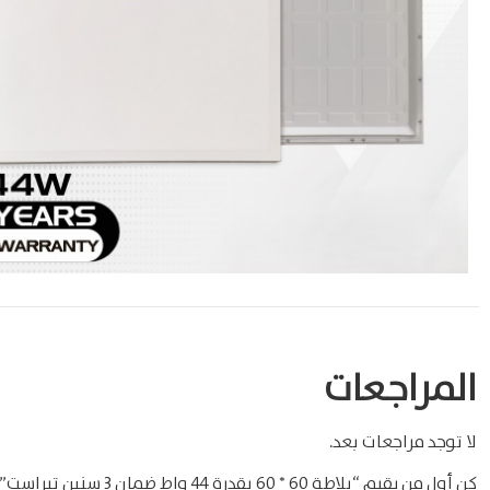
المراجعات
لا توجد مراجعات بعد.
كن أول من يقيم “بلاطة 60 * 60 بقدرة 44 واط ضمان 3 سنين تيراست”