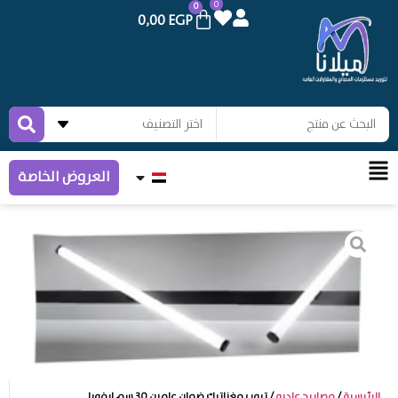
0
0
0,00
EGP
العروض الخاصة
الرئيسية
/
مصابيح عاديه
/ تيوب مغناتيك ضمان عامين 30 سم ايفورا