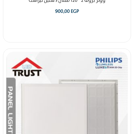
ووتر بروف 2 * 120 ضمان 3 سنين تيراست
900,00
EGP