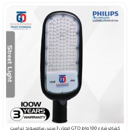
كشاف شارع 100 واط GTO ضمان 3 سنين سامسونج تيراست