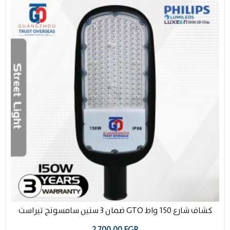
كشاف شارع 150 واط GTO ضمان 3 سنين سامسونج تيراست
2.700,00
EGP