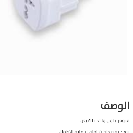
الوصف
متوفر بلون واحد : الابيض
يوجد به صدادات امان لحمايه الاطفال