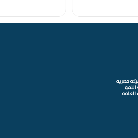
ركه مصريه
النمو
 العامه