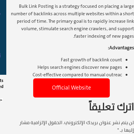
من رمضان
Bulk Link Posting is a strategy
number of backlinks across multip
01200143505(20+)
period of time. The primary goal
01200143560(20+)
volume, stimulate search en
fas
01111747479(20+)
info@milana-
store.com
Fast grow
Helps search engine
Cost-effective compare
Development
All Rights
Official We
By
Reserved
لكتروني.
الحقول الإلزامية مشار