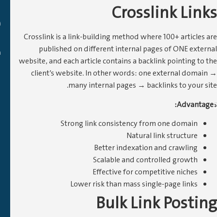
المستلزمات المصانع
Cr
والمقاولات العامه هي
شركه مصريه توفر
اعلي مستويات من
Crosslink is a link-building met
الجوده في مجالها
published on different inte
محققه افضل معادلات
website, and each article contains
النمو لتصبح من افضل
الشركات في مجال
client’s website. In other wo
التوريدات والمقاولات
many internal page
والصيانه العامه
المواكبه لمتطلبات
السوق المحلي
Strong link consist
N
Better ind
Scalable a
مجمع عبد
Effective f
المقصود عماره 17
Lower risk than m
عدد 1 شقه 2 امام
Bulk
البنك العربى
الافريقى - العاشر