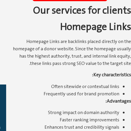
Our service
Hom
Homepage Links are backli
homepage of a donor website. S
has the highest authority, trus
these links pass strong S
Often sitewid
Frequently used 
Strong impact 
Faster r
Enhances trust an
شركه ميلانا لتوريد