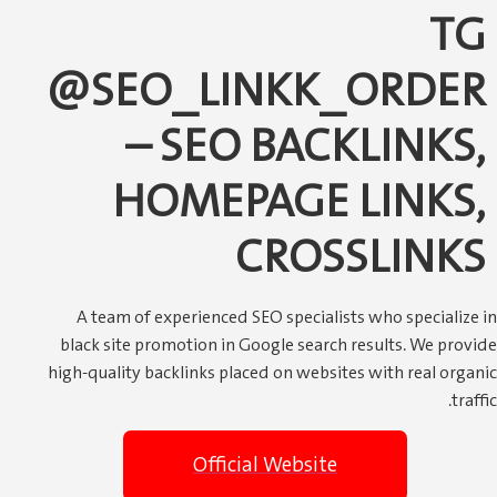
@SEO_LINK
– SEO B
HOMEPAG
CR
A team of experienced SEO spe
black site promotion in Google 
high-quality backlinks placed on
Official We