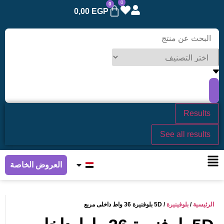
0
0
0,00
EGP
Results
See all results
العروض الخاصة
الرئيسية
/
بلوفينيرة
/ 5D بلوفنيرة 36 واط داخلى مربع