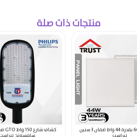
منتجات ذات صلة
بلاطة 60 * 60 بقدرة 44 واط ضمان 3 سنين
تيراست
سامسونج تيراست